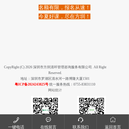
名额有限，报名从速！
今夏好课，尽在方圳！
CopyRight (C) 2026 深圳市方圳清环管理咨询服务有限公司. All Right
Reserved.
地址：深圳市罗湖区清水河一路博隆大厦1501
粤ICP备2024243825号
统一服务热线：0755-83831110
网站统计




一键电话
在线留言
联系我们
返回首页
方圳微信公众号
清环优聘微信公众号