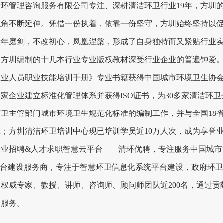
清环管理咨询服务有限公司专注、深耕清洁环卫行业19年，方圳
触角不断延伸。凭借一份执着，依靠一份坚守，方圳始终坚持以
十年磨剑，不改初心，凤凰涅槃，形成了自身独特而又紧贴行业
由方圳编制的十几本行业专业版权教材深受行业企业的普遍钟爱。
业人员职业技能培训手册》专业书籍获得中国城市环境卫生协会
0多家企业建立标准化管理体系并获得ISO证书，为30多家清洁
卫主管部门城市环境卫生规范化标准的编制工作，并与全国18省
；方圳清洁环卫培训中心现已培训学员近10万人次，成为享誉业
企业招聘&人才求职智慧云平台——清环优聘，专注服务中国城市
平台建设服务商，专注于智慧环卫信息化系统平台建设，政府环
权威专家、教授、讲师、咨询师、顾问师团队近200名，通过贡
套服务。