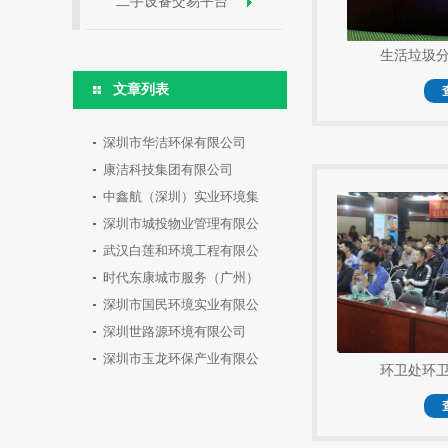
二手设备交易平台
生活垃圾
文章列表
深圳市华洁环保有限公司
康洁科技集团有限公司
中鑫航（深圳）实业环境集
团有限公
深圳市城投物业管理有限公
司
武汉白莲和环境工程有限公
司
时代东康城市服务（广州）
有限公司
深圳市国民环境实业有限公
司
深圳世路源环境有限公司
深圳市玉龙环保产业有限公
环卫处环
司